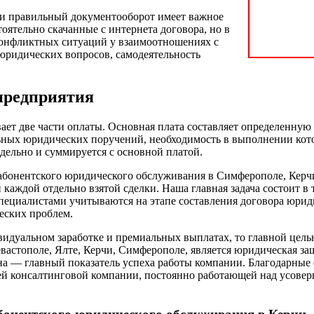
ки правильный документооборот имеет важное
тоятельно скачанные с интернета договора, но в
 конфликтных ситуаций у взаимоотношениях с
 юридических вопросов, самодеятельность
предприятия
ет две части оплаты. Основная плата составляет определенную 
льных юридических поручений, необходимость в выполнении кото
дельно и суммируется с основной платой.
абонентского юридического обслуживания в Симферополе, Керчи, 
аждой отдельно взятой сделки. Наша главная задача состоит в 
пециалистами учитываются на этапе составления договора юрид
еских проблем.
видуальном заработке и премиальных выплатах, то главной цел
стополе, Ялте, Керчи, Симферополе, является юридическая за
она — главный показатель успеха работы компании. Благодарны
шей консалтинговой компании, постоянно работающей над усове