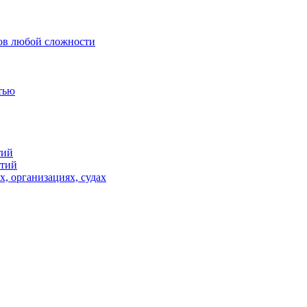
ов любой сложности
тью
тий
ятий
х, организациях, судах